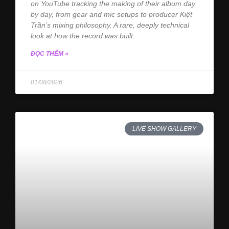
on YouTube tracking the making of their album day
by day, from gear and mic setups to producer Kiệt
Trần’s mixing philosophy. A rare, deeply technical
look at how the record was built.
ĐỌC THÊM »
01/08/2026
LIVE SHOW GALLERY