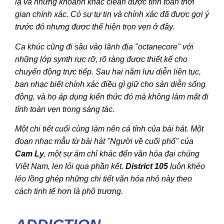
lạ và những khoảnh khắc clean được tính toán thời
gian chính xác. Có sự tự tin và chính xác đã được gợi ý
trước đó nhưng được thể hiện trọn vẹn ở đây.
Ca khúc cũng đi sâu vào lãnh địa "octanecore" với
những lớp synth rực rỡ, rõ ràng được thiết kế cho
chuyển động trực tiếp. Sau hai năm lưu diễn liên tục,
ban nhạc biết chính xác điều gì giữ cho sàn diễn sống
động, và họ áp dụng kiến ​​thức đó mà không làm mất đi
tính toàn vẹn trong sáng tác.
Một chi tiết cuối cùng làm nên cá tính của bài hát. Một
đoạn nhạc mẫu từ bài hát "Người về cuối phố" của
Cam Ly
, một sự ám chỉ khác đến văn hóa đại chúng
Việt Nam, len lỏi qua phần kết.
District 105
luôn khéo
léo lồng ghép những chi tiết văn hóa nhỏ này theo
cách tinh tế hơn là phô trương.