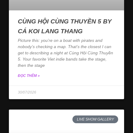
CÙNG HỘI CÙNG THUYỀN 5 BY
CÁ KOI LANG THANG
Picture this: you’re on a boat with pirates and
nobody’s checking a map. That’s the closest I can
get to describing a night at Cùng Hội Cùng Thuyền
5. Your favorite Viet indie bands take the stage,
then the stage
ĐỌC THÊM »
30/07/2026
LIVE SHOW GALLERY