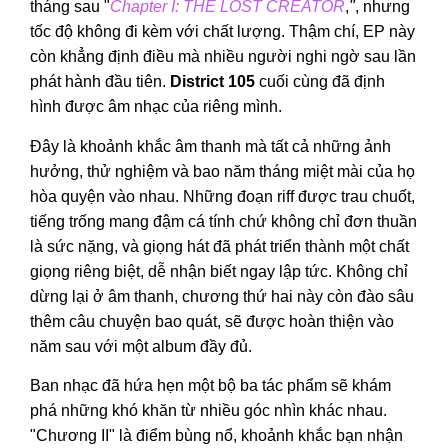
tháng sau "
Chapter I: THE LOST CREATOR
,
"
, nhưng
tốc độ không đi kèm với chất lượng. Thậm chí, EP này
còn khẳng định điều mà nhiều người nghi ngờ sau lần
phát hành đầu tiên.
District 105
cuối cùng đã định
hình được âm nhạc của riêng mình.
Đây là khoảnh khắc âm thanh mà tất cả những ảnh
hưởng, thử nghiệm và bao năm tháng miệt mài của họ
hòa quyện vào nhau. Những đoạn riff được trau chuốt,
tiếng trống mang đậm cá tính chứ không chỉ đơn thuần
là sức nặng, và giọng hát đã phát triển thành một chất
giọng riêng biệt, dễ nhận biết ngay lập tức. Không chỉ
dừng lại ở âm thanh, chương thứ hai này còn đào sâu
thêm câu chuyện bao quát, sẽ được hoàn thiện vào
năm sau với một album đầy đủ.
Ban nhạc đã hứa hẹn một bộ ba tác phẩm sẽ khám
phá những khó khăn từ nhiều góc nhìn khác nhau.
"Chương II" là điểm bùng nổ, khoảnh khắc bạn nhận