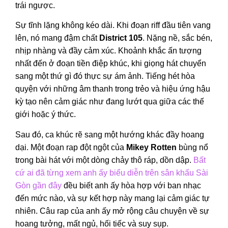
trái ngược.
Sự tĩnh lặng không kéo dài. Khi đoạn riff đầu tiên vang
lên, nó mang đậm chất
District 105
. Nặng nề, sắc bén,
nhịp nhàng và đầy cảm xúc. Khoảnh khắc ấn tượng
nhất đến ở đoạn tiền điệp khúc, khi giọng hát chuyển
sang một thứ gì đó thực sự ám ảnh. Tiếng hét hòa
quyện với những âm thanh trong trẻo và hiệu ứng hậu
kỳ tạo nên cảm giác như đang lướt qua giữa các thế
giới hoặc ý thức.
Sau đó, ca khúc rẽ sang một hướng khác đầy hoang
dại. Một đoạn rap đột ngột của
Mikey Rotten
bùng nổ
trong bài hát với một dòng chảy thô ráp, dồn dập.
Bất
cứ ai đã từng xem anh ấy biểu diễn trên sân khấu Sài
Gòn gần đây
đều biết anh ấy hòa hợp với ban nhạc
đến mức nào, và sự kết hợp này mang lại cảm giác tự
nhiên. Câu rap của anh ấy mở rộng câu chuyện về sự
hoang tưởng, mất ngủ, hối tiếc và suy sụp.