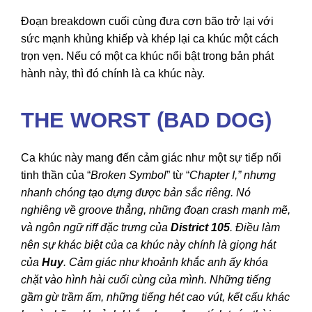
Đoạn breakdown cuối cùng đưa cơn bão trở lại với
sức mạnh khủng khiếp và khép lại ca khúc một cách
trọn vẹn. Nếu có một ca khúc nổi bật trong bản phát
hành này, thì đó chính là ca khúc này.
THE WORST (BAD DOG)
Ca khúc này mang đến cảm giác như một sự tiếp nối
tinh thần của “
Broken Symbol
” từ “
Chapter I,” nhưng
nhanh chóng tạo dựng được bản sắc riêng. Nó
nghiêng về groove thẳng, những đoạn crash mạnh mẽ,
và ngôn ngữ riff đặc trưng của
District 105
. Điều làm
nên sự khác biệt của ca khúc này chính là giọng hát
của
Huy
. Cảm giác như khoảnh khắc anh ấy khóa
chặt vào hình hài cuối cùng của mình. Những tiếng
gầm gừ trầm ấm, những tiếng hét cao vút, kết cấu khác