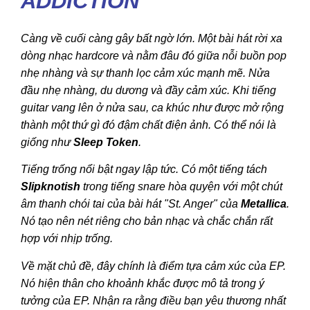
ADDICTION
Càng về cuối càng gây bất ngờ lớn. Một bài hát rời xa
dòng nhạc hardcore và nằm đâu đó giữa nỗi buồn pop
nhẹ nhàng và sự thanh lọc cảm xúc mạnh mẽ. Nửa
đầu nhẹ nhàng, du dương và đầy cảm xúc. Khi tiếng
guitar vang lên ở nửa sau, ca khúc như được mở rộng
thành một thứ gì đó đậm chất điện ảnh. Có thể nói là
giống như
Sleep Token
.
Tiếng trống nổi bật ngay lập tức. Có một tiếng tách
Slipknotish
trong tiếng snare hòa quyện với một chút
âm thanh chói tai của bài hát "
St. Anger
" của
Metallica
.
Nó tạo nên nét riêng cho bản nhạc và chắc chắn rất
hợp với nhịp trống.
Về mặt chủ đề, đây chính là điểm tựa cảm xúc của EP.
Nó hiện thân cho khoảnh khắc được mô tả trong ý
tưởng của EP. Nhận ra rằng điều bạn yêu thương nhất