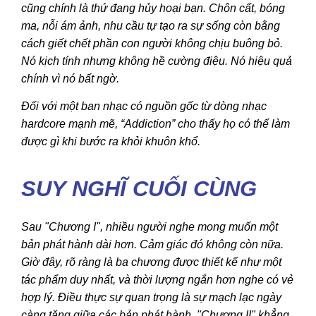
cũng chính là thứ đang hủy hoại bạn. Chôn cất, bóng
ma, nỗi ám ảnh, nhu cầu tự tạo ra sự sống còn bằng
cách giết chết phần con người không chịu buông bỏ.
Nó kịch tính nhưng không hề cường điệu. Nó hiệu quả
chính vì nó bất ngờ.
Đối với một ban nhạc có nguồn gốc từ dòng nhạc
hardcore mạnh mẽ, “
Addiction”
cho thấy họ có thể làm
được gì khi bước ra khỏi khuôn khổ.
SUY NGHĨ CUỐI CÙNG
Sau "
Chương I", nhiều người nghe mong muốn một
bản phát hành dài hơn. Cảm giác đó không còn nữa.
Giờ đây, rõ ràng là ba chương được thiết kế như một
tác phẩm duy nhất, và thời lượng ngắn hơn nghe có vẻ
hợp lý. Điều thực sự quan trọng là sự mạch lạc ngày
càng tăng giữa các bản phát hành. "
Chương II" khẳng