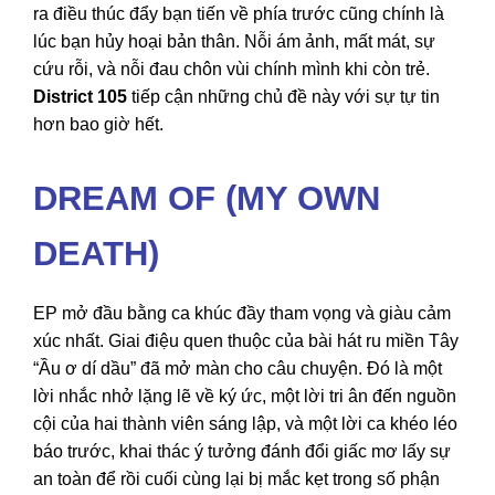
ra điều thúc đẩy bạn tiến về phía trước cũng chính là
lúc bạn hủy hoại bản thân. Nỗi ám ảnh, mất mát, sự
cứu rỗi, và nỗi đau chôn vùi chính mình khi còn trẻ.
District 105
tiếp cận những chủ đề này với sự tự tin
hơn bao giờ hết.
DREAM OF (MY OWN
DEATH)
EP mở đầu bằng ca khúc đầy tham vọng và giàu cảm
xúc nhất. Giai điệu quen thuộc của bài hát ru miền Tây
“Ầu ơ dí dầu” đã mở màn cho câu chuyện. Đó là một
lời nhắc nhở lặng lẽ về ký ức, một lời tri ân đến nguồn
cội của hai thành viên sáng lập, và một lời ca khéo léo
báo trước, khai thác ý tưởng đánh đổi giấc mơ lấy sự
an toàn để rồi cuối cùng lại bị mắc kẹt trong số phận