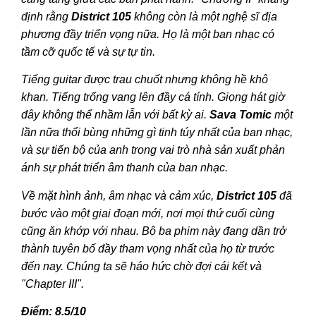
định rằng
District 105
không còn là một nghệ sĩ địa
phương đầy triển vọng nữa. Họ là một ban nhạc có
tầm cỡ quốc tế và sự tự tin.
Tiếng guitar được trau chuốt nhưng không hề khô
khan. Tiếng trống vang lên đầy cá tính. Giọng hát giờ
đây không thể nhầm lẫn với bất kỳ ai.
Sava Tomic
một
lần nữa thổi bùng những gì tinh túy nhất của ban nhạc,
và sự tiến bộ của anh trong vai trò nhà sản xuất phản
ánh sự phát triển âm thanh của ban nhạc.
Về mặt hình ảnh, âm nhạc và cảm xúc,
District 105
đã
bước vào một giai đoạn mới, nơi mọi thứ cuối cùng
cũng ăn khớp với nhau. Bộ ba phim này đang dần trở
thành tuyên bố đầy tham vọng nhất của họ từ trước
đến nay. Chúng ta sẽ háo hức chờ đợi cái kết và
"
Chapter III".
Điểm: 8.5/10