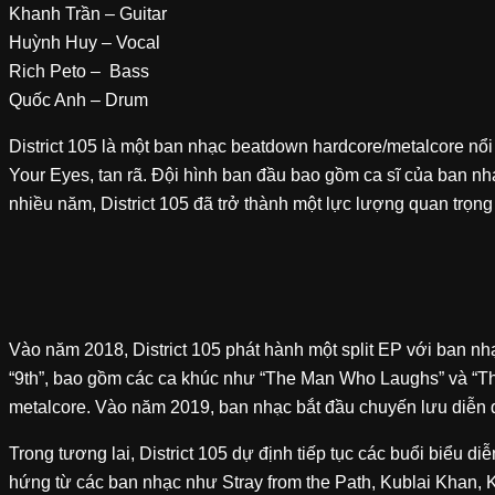
Khanh Trần – Guitar
Huỳnh Huy – Vocal
Rich Peto – Bass
Quốc Anh – Drum
District 105 là một ban nhạc beatdown hardcore/metalcore nổ
Your Eyes, tan rã. Đội hình ban đầu bao gồm ca sĩ của ban nh
nhiều năm, District 105 đã trở thành một lực lượng quan trọ
Vào năm 2018, District 105 phát hành một split EP với ban n
“9th”, bao gồm các ca khúc như “The Man Who Laughs” và “The
metalcore. Vào năm 2019, ban nhạc bắt đầu chuyến lưu diễn q
Trong tương lai, District 105 dự định tiếp tục các buổi biểu
hứng từ các ban nhạc như Stray from the Path, Kublai Khan,