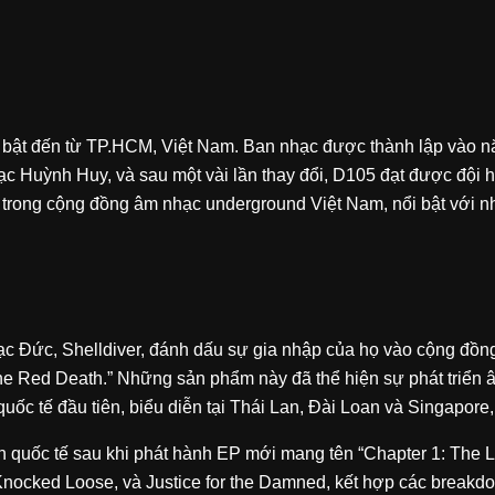
i bật đến từ TP.HCM, Việt Nam. Ban nhạc được thành lập vào nă
ạc Huỳnh Huy, và sau một vài lần thay đổi, D105 đạt được đội 
ng trong cộng đồng âm nhạc underground Việt Nam, nổi bật với
hạc Đức, Shelldiver, đánh dấu sự gia nhập của họ vào cộng đồn
 Red Death.” Những sản phẩm này đã thể hiện sự phát triển âm 
uốc tế đầu tiên, biểu diễn tại Thái Lan, Đài Loan và Singapor
 diễn quốc tế sau khi phát hành EP mới mang tên “Chapter 1: Th
 Knocked Loose, và Justice for the Damned, kết hợp các breakd