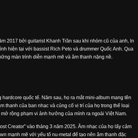
m 2017 bởi guitarist Khanh Trần sau khi nhóm cũ của anh, In
hình hiện tại với bassist Rich Peto và drummer Quốc Anh. Qua
 những màn trình diễn mạnh mẽ và âm thanh nặng nề.
g hardcore quốc tế. Năm sau, họ ra mắt mini-album mang tên
thanh của ban nhạc và củng cố vị trí của họ trong thể loại
e, mở rộng phạm vi ảnh hưởng của mình ra ngoài Việt Nam.
e Lost Creator” vào tháng 3 năm 2025. Âm nhạc của họ lấy cảm
own mạnh mẽ với yếu tố nu-metal để tạo nên âm thanh đặc