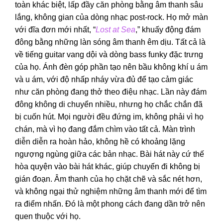
toàn khác biệt, lấp đầy căn phòng bằng âm thanh sâu
lắng, không gian của dòng nhạc post-rock. Họ mở màn
với đĩa đơn mới nhất, “
Lost at Sea
,” khuấy động đám
đông bằng những làn sóng âm thanh êm dịu. Tất cả là
về tiếng guitar vang dội và dòng bass funky đặc trưng
của họ. Ánh đèn góp phần tạo nên bầu không khí u ám
và u ám, với độ nhấp nháy vừa đủ để tạo cảm giác
như căn phòng đang thở theo điệu nhạc. Lần này đám
đông không di chuyển nhiều, nhưng họ chắc chắn đã
bị cuốn hút. Mọi người đều đứng im, không phải vì họ
chán, mà vì họ đang đắm chìm vào tất cả. Màn trình
diễn diễn ra hoàn hảo, không hề có khoảng lặng
ngượng ngùng giữa các bản nhạc. Bài hát này cứ thế
hòa quyện vào bài hát khác, giúp chuyến đi không bị
gián đoạn. Âm thanh của họ chặt chẽ và sắc nét hơn,
và không ngại thử nghiệm những âm thanh mới để tìm
ra điểm nhấn. Đó là một phong cách đang dần trở nên
quen thuộc với họ.