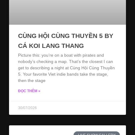
CÙNG HỘI CÙNG THUYỀN 5 BY
CÁ KOI LANG THANG
Picture this: you’re on a boat with pirates and
nobody’s checking a map. That’s the closest I can
get to describing a night at Cùng Hội Cùng Thuyền
5. Your favorite Viet indie bands take the stage,
then the stage
ĐỌC THÊM »
30/07/2026