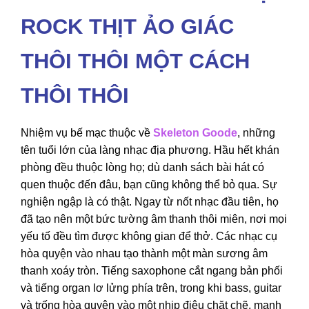
ROCK THỊT ẢO GIÁC
THÔI THÔI MỘT CÁCH
THÔI THÔI
Nhiệm vụ bế mạc thuộc về
Skeleton Goode
, những
tên tuổi lớn của làng nhạc địa phương. Hầu hết khán
phòng đều thuộc lòng họ; dù danh sách bài hát có
quen thuộc đến đâu, bạn cũng không thể bỏ qua. Sự
nghiện ngập là có thật. Ngay từ nốt nhạc đầu tiên, họ
đã tạo nên một bức tường âm thanh thôi miên, nơi mọi
yếu tố đều tìm được không gian để thở. Các nhạc cụ
hòa quyện vào nhau tạo thành một màn sương âm
thanh xoáy tròn. Tiếng saxophone cắt ngang bản phối
và tiếng organ lơ lửng phía trên, trong khi bass, guitar
và trống hòa quyện vào một nhịp điệu chặt chẽ, mạnh