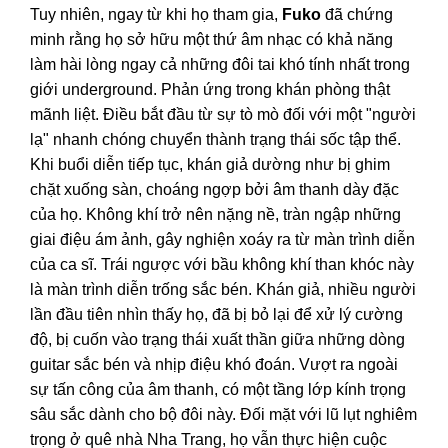
Tuy nhiên, ngay từ khi họ tham gia,
Fuko
đã chứng
minh rằng họ sở hữu một thứ âm nhạc có khả năng
làm hài lòng ngay cả những đôi tai khó tính nhất trong
giới underground. Phản ứng trong khán phòng thật
mãnh liệt. Điều bắt đầu từ sự tò mò đối với một "người
lạ" nhanh chóng chuyển thành trạng thái sốc tập thể.
Khi buổi diễn tiếp tục, khán giả dường như bị ghim
chặt xuống sàn, choáng ngợp bởi âm thanh dày đặc
của họ. Không khí trở nên nặng nề, tràn ngập những
giai điệu ám ảnh, gây nghiện xoáy ra từ màn trình diễn
của ca sĩ. Trái ngược với bầu không khí than khóc này
là màn trình diễn trống sắc bén. Khán giả, nhiều người
lần đầu tiên nhìn thấy họ, đã bị bỏ lại để xử lý cường
độ, bị cuốn vào trạng thái xuất thần giữa những dòng
guitar sắc bén và nhịp điệu khó đoán. Vượt ra ngoài
sự tấn công của âm thanh, có một tầng lớp kính trọng
sâu sắc dành cho bộ đôi này. Đối mặt với lũ lụt nghiêm
trọng ở quê nhà Nha Trang, họ vẫn thực hiện cuộc