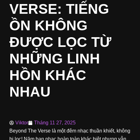
VERSE: TIẾNG
ỒN KHÔNG
ĐƯỢC LỌC TỪ
NHỮNG LINH
HỒN KHÁC
NHAU
Viktor
Tháng 11 27, 2025
Beyond The Verse là một đêm nhạc thuần khiết, không
bị lọc! Năm ban nhạc hoàn toàn khác biệt nhưng vẫn