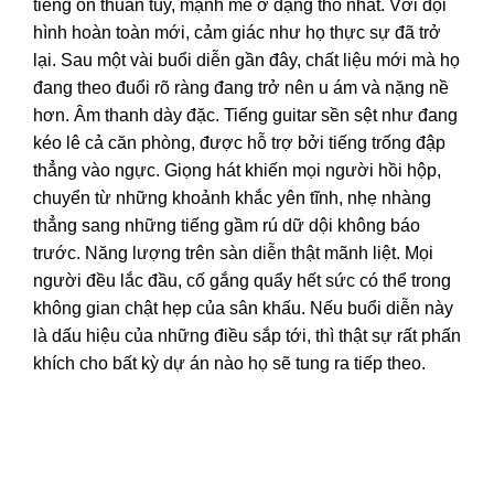
tiếng ồn thuần túy, mạnh mẽ ở dạng thô nhất. Với đội
hình hoàn toàn mới, cảm giác như họ thực sự đã trở
lại. Sau một vài buổi diễn gần đây, chất liệu mới mà họ
đang theo đuổi rõ ràng đang trở nên u ám và nặng nề
hơn. Âm thanh dày đặc. Tiếng guitar sền sệt như đang
kéo lê cả căn phòng, được hỗ trợ bởi tiếng trống đập
thẳng vào ngực. Giọng hát khiến mọi người hồi hộp,
chuyển từ những khoảnh khắc yên tĩnh, nhẹ nhàng
thẳng sang những tiếng gầm rú dữ dội không báo
trước. Năng lượng trên sàn diễn thật mãnh liệt. Mọi
người đều lắc đầu, cố gắng quẩy hết sức có thể trong
không gian chật hẹp của sân khấu. Nếu buổi diễn này
là dấu hiệu của những điều sắp tới, thì thật sự rất phấn
khích cho bất kỳ dự án nào họ sẽ tung ra tiếp theo.