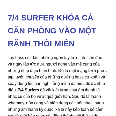
7/4 SURFER KHÓA CẢ
CĂN PHÒNG VÀO MỘT
RÃNH THÔI MIÊN
Tay bass cúi đầu, những ngón tay lướt trên cần đàn,
và ngay lập tức đưa người nghe vào mê cung của
những nhịp điệu biến hình. Đó là một mạng lưới phức
tạp, uyển chuyển của những đường bass cứ xoắn và
xoay đúng lúc bạn nghĩ rằng mình đã hiểu được nhịp
điệu.
7/4 Surfers
đã vắt kiệt từng chút âm thanh từ
nhạc cụ của họ vượt quá giới hạn. Sau đó là thanh
whammy, uốn cong và biến dạng các nốt nhạc thành
những âm thanh kỳ quặc, xa lạ này kéo toàn bộ cảm
xúc từ một bản nhạc sôi động thành một thứ gì đó