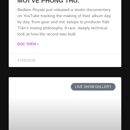
MỚI VỀ PHÒNG THU.
Bedlam Royals just released a studio documentary
on YouTube tracking the making of their album day
by day, from gear and mic setups to producer Kiệt
Trần’s mixing philosophy. A rare, deeply technical
look at how the record was built.
ĐỌC THÊM »
01/08/2026
LIVE SHOW GALLERY