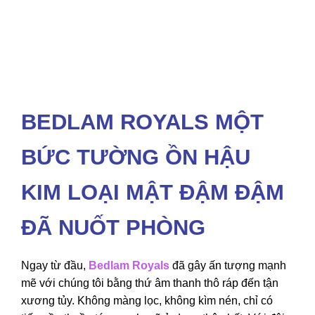
BEDLAM ROYALS MỘT
BỨC TƯỜNG ỒN HẬU
KIM LOẠI MẬT ĐẬM ĐẬM
ĐÃ NUỐT PHÒNG
Ngay từ đầu,
Bedlam Royals
đã gây ấn tượng mạnh
mẽ với chúng tôi bằng thứ âm thanh thô ráp đến tận
xương tủy. Không màng lọc, không kìm nén, chỉ có