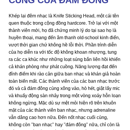
CÙNG CỦA ĐÁM ĐÔNG
Khép lại đêm nhạc là Knife Sticking Head, một cái tên
quen thuộc trong cộng đồng hardcore. Trở lại với một
thành viên mới, họ đã chứng minh lý do tại sao họ là
huyền thoại, mang đến âm thanh old-school kinh điển,
vượt thời gian chứ không hề lỗi thời. Phần trình diễn
của họ diễn ra với tốc độ không khoan nhượng, tung
ra các ca khúc như những loạt súng bắn liên hồi khiến
cả khán phòng như phát cuồng. Năng lượng đạt đến
đỉnh điểm khi rào cản giữa ban nhạc và khán giả hoàn
toàn biến mất. Các thành viên của các ban nhạc trước
đó và cả đám đông cùng xông vào, hò hét, giật lấy mic
và khuấy động sàn nhảy trong một vòng xoáy hỗn loạn
không ngừng. Mặc dù sự mệt mỏi hiện rõ trên khuôn
mặt của các thành viên ban nhạc, nhưng adrenaline
vẫn dâng cao hơn nữa. Đến nốt nhạc cuối cùng,
không còn "ban nhạc" hay "đám đông" nữa, chỉ còn là