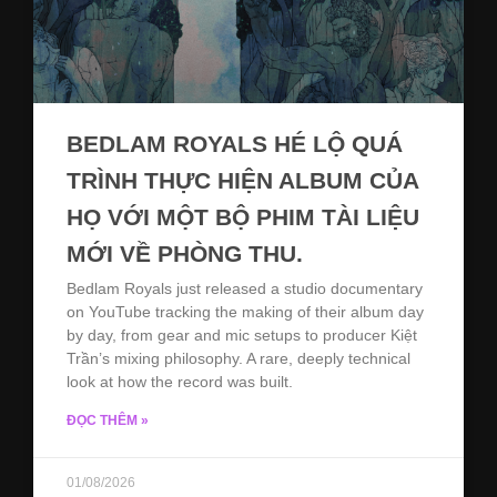
BEDLAM ROYALS HÉ LỘ QUÁ
TRÌNH THỰC HIỆN ALBUM CỦA
HỌ VỚI MỘT BỘ PHIM TÀI LIỆU
MỚI VỀ PHÒNG THU.
Bedlam Royals just released a studio documentary
on YouTube tracking the making of their album day
by day, from gear and mic setups to producer Kiệt
Trần’s mixing philosophy. A rare, deeply technical
look at how the record was built.
ĐỌC THÊM »
01/08/2026