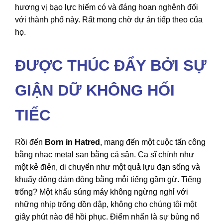
hương vị bạo lực hiếm có và đáng hoan nghênh đối
với thành phố này. Rất mong chờ dự án tiếp theo của
họ.
ĐƯỢC THÚC ĐẨY BỞI SỰ
GIẬN DỮ KHÔNG HỐI
TIẾC
Rồi đến
Born in Hatred
, mang đến một cuộc tấn công
bằng nhạc metal san bằng cả sân. Ca sĩ chính như
một kẻ điên, di chuyển như một quả lựu đạn sống và
khuấy động đám đông bằng mỗi tiếng gầm gừ. Tiếng
trống? Một khẩu súng máy không ngừng nghỉ với
những nhịp trống dồn dập, không cho chúng tôi một
giây phút nào để hồi phục. Điểm nhấn là sự bùng nổ