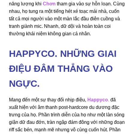
năng lượng khi
Chơn
tham gia vào sự hỗn loạn. Cùng
nhau, họ tung ra một tiếng hét xé toạc mái nhà, cuốn
tất cả mọi người vào một màn lắc đầu điên cuồng và
tranh giành mic. Nhanh, dữ dội và hoàn toàn coi
thường khái niệm không gian cá nhân.
HAPPYCO. NHỮNG GIAI
ĐIỆU ĐÂM THẲNG VÀO
NGỰC.
Mang đến một sự thay đổi nhịp điệu,
Happyco
.
đã
xuất hiện với âm thanh post-hardcore du dương đặc
trưng của họ. Phần trình diễn của họ như một làn sóng
giận dữ đau đớn, tràn ngập đám đông với những đoạn
riff sắc bén, mạnh mẽ nhưng vô cùng cuốn hút. Phần