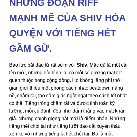
NHỮNG ĐOẠN RIFF
MẠNH MẼ CỦA SHIV HÒA
QUYỆN VỚI TIẾNG HÉT
GẦM GỪ.
Bạo lực bắt đầu từ rất sớm với
Shiv
. Mặc dù là một cái
tên mới, nhưng đội hình lại có một số gương mặt rất
quen thuộc trong cộng đồng. Họ không lãng phí thời
gian giới thiệu một phong cách nhạc beatdown nặng
nề, chậm rãi, tạo cảm giác ngột ngạt theo cách tốt nhất
có thể. Tiếng trống chậm rãi và được tính toán kỹ
lưỡng, mỗi cú đánh đều như đấm thẳng vào mặt khán
giả. Nhưng chính giọng hát mới là điểm nhấn. Những
tiếng thét chói tai như tiếng lưỡi dao cắt xuyên thấu,
xen kẽ với những tiếng la hét chói tai. Đó là một