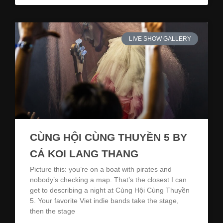
LIVE SHOW GALLERY
CÙNG HỘI CÙNG THUYỀN 5 BY
CÁ KOI LANG THANG
Picture this: you’re on a boat with pirates and
nobody’s checking a map. That’s the closest I can
get to describing a night at Cùng Hội Cùng Thuyền
5. Your favorite Viet indie bands take the stage,
then the stage