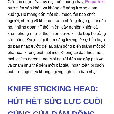
Giữ cho ngọn lửa hủy diệt luôn bùng cháy,
Empathize
bước lên sân khấu và không để năng lượng giảm
xuống. Họ mang đến một liều thuốc tàn bạo chết
người, nhưng vũ khí thực sự là những đoạn guitar của
họ, những đoạn riff thôi miên, gây nghiện khiến cả
khán phòng như bị thôi miên trước khi đè bẹp họ bằng
sức nặng. Được tiếp thêm năng lượng từ sự hỗn loạn
do ban nhạc trước để lại, đám đông biến thành một đội
phá hoại không biết mệt mỏi. Không có dấu hiệu mệt
mỏi, chỉ có adrenaline. Mọi người tiếp tục đập phá và
va chạm như thể đêm mới bắt đầu, hoàn toàn bị cuốn
hút bởi nhịp điệu không ngừng nghỉ của ban nhạc.
KNIFE STICKING HEAD:
HÚT HẾT SỨC LỰC CUỐI