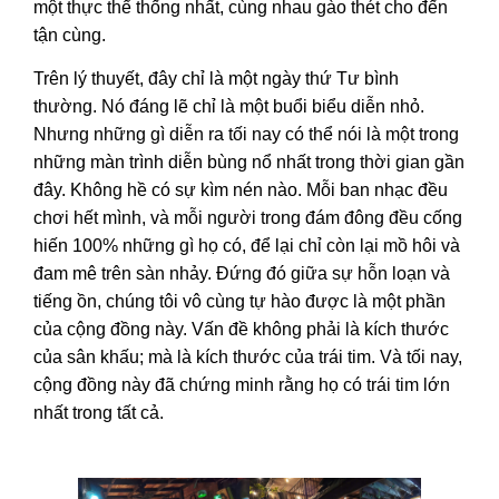
một thực thể thống nhất, cùng nhau gào thét cho đến
tận cùng.
Trên lý thuyết, đây chỉ là một ngày thứ Tư bình
thường. Nó đáng lẽ chỉ là một buổi biểu diễn nhỏ.
Nhưng những gì diễn ra tối nay có thể nói là một trong
những màn trình diễn bùng nổ nhất trong thời gian gần
đây. Không hề có sự kìm nén nào. Mỗi ban nhạc đều
chơi hết mình, và mỗi người trong đám đông đều cống
hiến 100% những gì họ có, để lại chỉ còn lại mồ hôi và
đam mê trên sàn nhảy. Đứng đó giữa sự hỗn loạn và
tiếng ồn, chúng tôi vô cùng tự hào được là một phần
của cộng đồng này. Vấn đề không phải là kích thước
của sân khấu; mà là kích thước của trái tim. Và tối nay,
cộng đồng này đã chứng minh rằng họ có trái tim lớn
nhất trong tất cả.