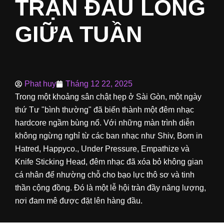
TRẬN ĐẤU LỒNG
GIỮA TUẦN
Phat huy
Tháng 12 22, 2025
Trong một khoảng sân chật hẹp ở Sài Gòn, một ngày
thứ Tư "bình thường" đã biến thành một đêm nhạc
hardcore ngầm bùng nổ. Với những màn trình diễn
không ngừng nghỉ từ các ban nhạc như Shiv, Born in
Hatred, Happyco., Under Pressure, Empathize và
Knife Sticking Head, đêm nhạc đã xóa bỏ không gian
cá nhân để nhường chỗ cho bạo lực thô sơ và tinh
thần cộng đồng. Đó là một lễ hội tràn đầy năng lượng,
nơi đam mê được đặt lên hàng đầu.