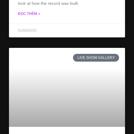
look at how the record was built.
ĐỌC THÊM »
01/08/2026
LIVE SHOW GALLERY