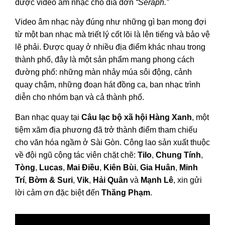
được video âm nhạc cho đĩa đơn
“Seraph.”
Video âm nhạc này đúng như những gì bạn mong đợi
từ một ban nhạc mà triết lý cốt lõi là lên tiếng và bảo vệ
lẽ phải. Được quay ở nhiều địa điểm khác nhau trong
thành phố, đây là một sản phẩm mang phong cách
đường phố: những màn nhảy múa sôi động, cảnh
quay chậm, những đoạn hát đồng ca, ban nhạc trình
diễn cho nhóm bạn và cả thành phố.
Ban nhạc quay tại
Câu lạc bộ xã hội Hàng Xanh
, một
tiệm xăm địa phương đã trở thành điểm tham chiếu
cho văn hóa ngầm ở Sài Gòn. Công lao sản xuất thuộc
về đội ngũ cộng tác viên chặt chẽ:
Tilo
,
Chung Tính
,
Tòng
,
Lucas
,
Mai Điều
,
Kiên Bùi
,
Gia Huân
,
Minh
Trí
,
Bờm & Suri
,
Vik
,
Hải Quân
và
Mạnh Lê
, xin gửi
lời cảm ơn đặc biệt đến
Thăng Phạm
.