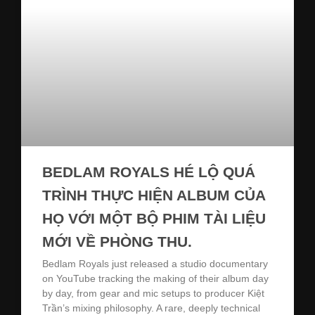
BEDLAM ROYALS HÉ LỘ QUÁ
TRÌNH THỰC HIỆN ALBUM CỦA
HỌ VỚI MỘT BỘ PHIM TÀI LIỆU
MỚI VỀ PHÒNG THU.
Bedlam Royals just released a studio documentary
on YouTube tracking the making of their album day
by day, from gear and mic setups to producer Kiệt
Trần’s mixing philosophy. A rare, deeply technical