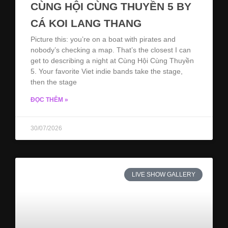
CÙNG HỘI CÙNG THUYỀN 5 BY
CÁ KOI LANG THANG
Picture this: you’re on a boat with pirates and
nobody’s checking a map. That’s the closest I can
get to describing a night at Cùng Hội Cùng Thuyền
5. Your favorite Viet indie bands take the stage,
then the stage
ĐỌC THÊM »
30/07/2026
LIVE SHOW GALLERY