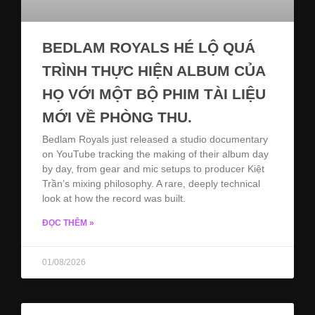
BEDLAM ROYALS HÉ LỘ QUÁ
TRÌNH THỰC HIỆN ALBUM CỦA
HỌ VỚI MỘT BỘ PHIM TÀI LIỆU
MỚI VỀ PHÒNG THU.
Bedlam Royals just released a studio documentary
on YouTube tracking the making of their album day
by day, from gear and mic setups to producer Kiệt
Trần’s mixing philosophy. A rare, deeply technical
look at how the record was built.
ĐỌC THÊM »
01/08/2026