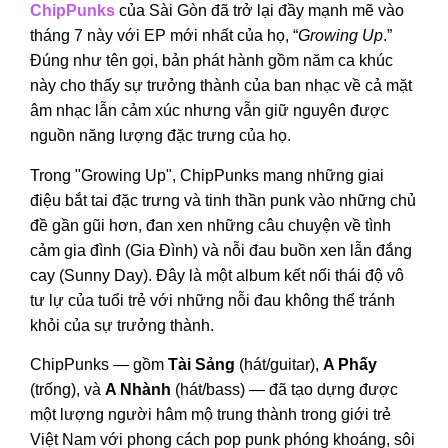
ChipPunks
của Sài Gòn đã trở lại đầy mạnh mẽ vào
tháng 7 này với EP mới nhất của họ, “
Growing Up
.”
Đúng như tên gọi, bản phát hành gồm năm ca khúc
này cho thấy sự trưởng thành của ban nhạc về cả mặt
âm nhạc lẫn cảm xúc nhưng vẫn giữ nguyên được
nguồn năng lượng đặc trưng của họ.
Trong "Growing Up", ChipPunks mang những giai
điệu bắt tai đặc trưng và tinh thần punk vào những chủ
đề gần gũi hơn, đan xen những câu chuyện về tình
cảm gia đình (Gia Đình) và nỗi đau buồn xen lẫn đắng
cay (Sunny Day). Đây là một album kết nối thái độ vô
tư lự của tuổi trẻ với những nỗi đau không thể tránh
khỏi của sự trưởng thành.
ChipPunks — gồm
Tài Sảng
(hát/guitar),
A Phấy
(trống), và
A Nhành
(hát/bass) — đã tạo dựng được
một lượng người hâm mộ trung thành trong giới trẻ
Việt Nam với phong cách pop punk phóng khoáng, sôi