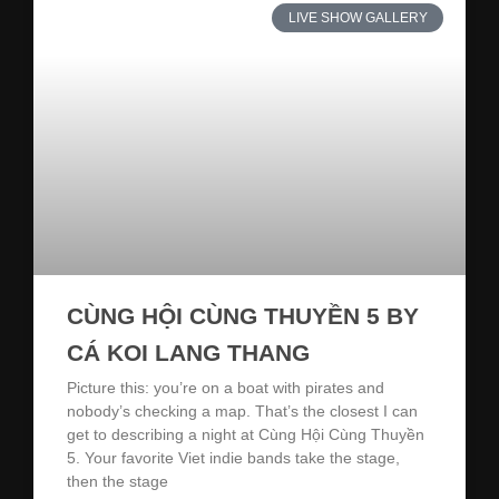
LIVE SHOW GALLERY
CÙNG HỘI CÙNG THUYỀN 5 BY
CÁ KOI LANG THANG
Picture this: you’re on a boat with pirates and
nobody’s checking a map. That’s the closest I can
get to describing a night at Cùng Hội Cùng Thuyền
5. Your favorite Viet indie bands take the stage,
then the stage