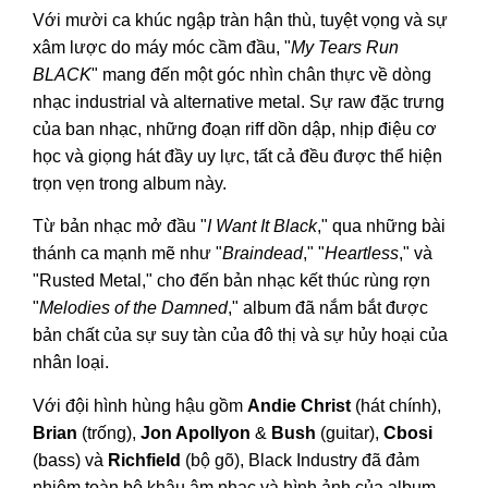
Với mười ca khúc ngập tràn hận thù, tuyệt vọng và sự
xâm lược do máy móc cầm đầu, "
My Tears Run
BLACK
" mang đến một góc nhìn chân thực về dòng
nhạc industrial và alternative metal. Sự raw đặc trưng
của ban nhạc, những đoạn riff dồn dập, nhịp điệu cơ
học và giọng hát đầy uy lực, tất cả đều được thể hiện
trọn vẹn trong album này.
Từ bản nhạc mở đầu "
I Want It Black
," qua những bài
thánh ca mạnh mẽ như "
Braindead
," "
Heartless
," và
"Rusted Metal," cho đến bản nhạc kết thúc rùng rợn
"
Melodies of the Damned
," album đã nắm bắt được
bản chất của sự suy tàn của đô thị và sự hủy hoại của
nhân loại.
Với đội hình hùng hậu gồm
Andie Christ
(hát chính),
Brian
(trống),
Jon Apollyon
&
Bush
(guitar),
Cbosi
(bass) và
Richfield
(bộ gõ), Black Industry đã đảm
nhiệm toàn bộ khâu âm nhạc và hình ảnh của album.