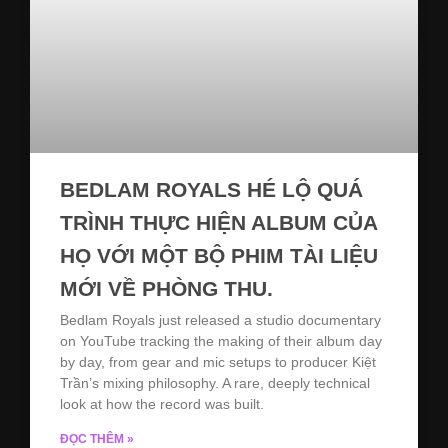
BEDLAM ROYALS HÉ LỘ QUÁ
TRÌNH THỰC HIỆN ALBUM CỦA
HỌ VỚI MỘT BỘ PHIM TÀI LIỆU
MỚI VỀ PHÒNG THU.
Bedlam Royals just released a studio documentary
on YouTube tracking the making of their album day
by day, from gear and mic setups to producer Kiệt
Trần’s mixing philosophy. A rare, deeply technical
look at how the record was built.
ĐỌC THÊM »