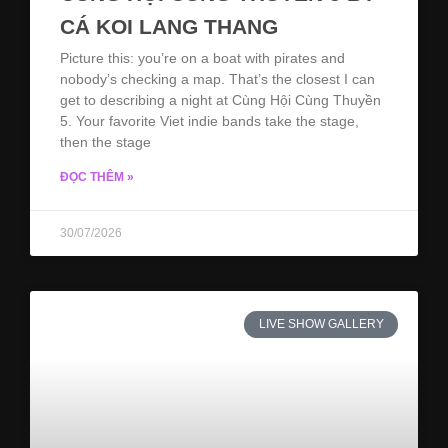
CÁ KOI LANG THANG
Picture this: you’re on a boat with pirates and
nobody’s checking a map. That’s the closest I can
get to describing a night at Cùng Hội Cùng Thuyền
5. Your favorite Viet indie bands take the stage,
then the stage
ĐỌC THÊM »
30/07/2026
LIVE SHOW GALLERY