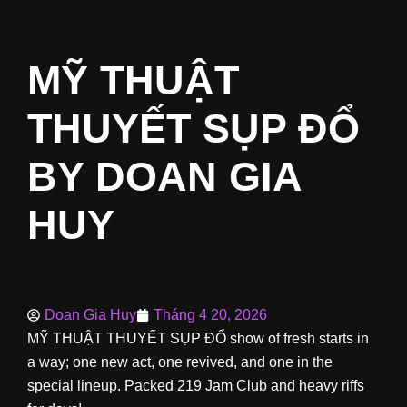
MỸ THUẬT
THUYẾT SỤP ĐỔ
BY DOAN GIA
HUY
Doan Gia Huy
Tháng 4 20, 2026
MỸ THUẬT THUYẾT SỤP ĐỔ show of fresh starts in
a way; one new act, one revived, and one in the
special lineup. Packed 219 Jam Club and heavy riffs