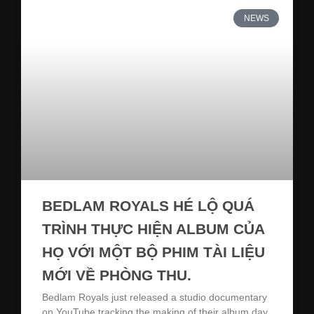
NEWS
BEDLAM ROYALS HÉ LỘ QUÁ
TRÌNH THỰC HIỆN ALBUM CỦA
HỌ VỚI MỘT BỘ PHIM TÀI LIỆU
MỚI VỀ PHÒNG THU.
Bedlam Royals just released a studio documentary
on YouTube tracking the making of their album day