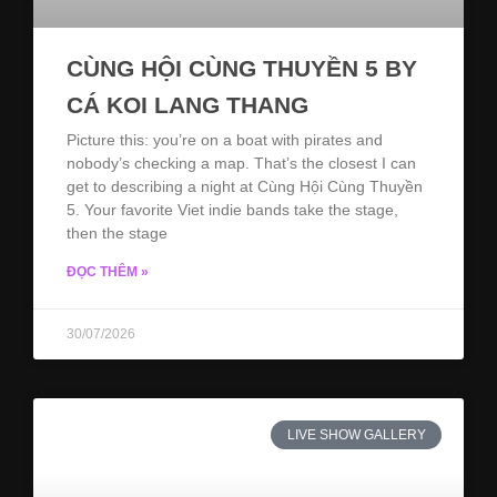
CÙNG HỘI CÙNG THUYỀN 5 BY
CÁ KOI LANG THANG
Picture this: you’re on a boat with pirates and
nobody’s checking a map. That’s the closest I can
get to describing a night at Cùng Hội Cùng Thuyền
5. Your favorite Viet indie bands take the stage,
then the stage
ĐỌC THÊM »
30/07/2026
LIVE SHOW GALLERY