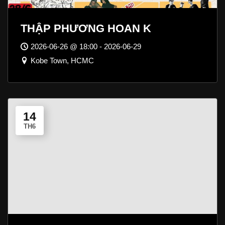
THẬP PHƯƠNG HOAN K
2026-06-26 @ 18:00 - 2026-06-29
Kobe Town, HCMC
14
TH6