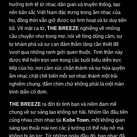
hưởng tinh tế từ nhạc dân gian và truyền thống, tạo
nên bản sắc Việt Nam đặc trưng trong âm nhạc của
họ, đồng thời vẫn giữ được sự linh hoạt và tư duy tiến
bộ. Về mặt ca từ,
THE BREEZE
nghiêng về những
câu chuyện như trong mơ, nói về lòng dũng cảm, sự
tự khám phá và sự can đảm thầm lặng cần thiết để
vượt qua những ranh giới quen thuộc. Tinh thần này
được thể hiện trọn vẹn trong các buổi biểu diễn trực
tiếp của họ, nơi cảm xúc chân thành và sự hòa quyện
âm nhạc chặt chẽ biến mỗi set nhạc thành một trải
nghiệm chung, đắm chìm chứ không phải là một màn
trình diễn cố định.
THE BREEZE
ra đời từ tình bạn và niềm đam mê
chung về sự sáng tạo không sợ hãi. Nhóm lần đầu tiên
cùng nhau chơi nhạc tại
Kobe Town
, một không gian
sáng tạo thoải mái nơi các ý tưởng có thể nảy nở mà
không bị áp lực. Từ những ngày đầu đó, ban nhạc đã